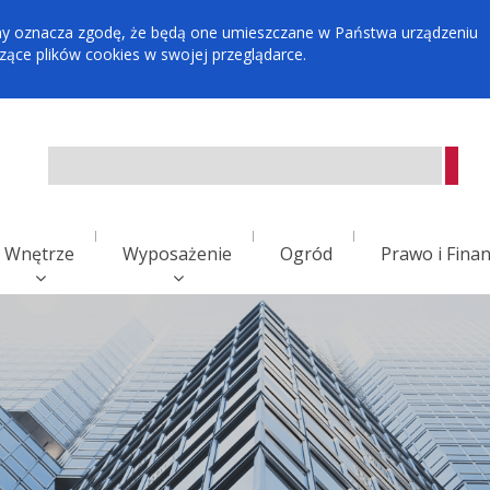
tryny oznacza zgodę, że będą one umieszczane w Państwa urządzeniu
ce plików cookies w swojej przeglądarce.
Wnętrze
Wyposażenie
Ogród
Prawo i Fina