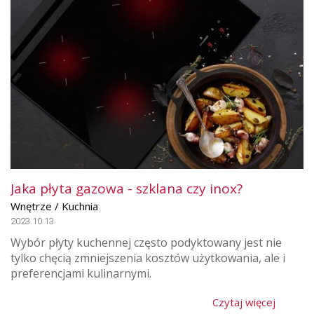
Jaka płyta gazowa - szklana czy inox?
Wnętrze / Kuchnia
2023.10.13
Wybór płyty kuchennej często podyktowany jest nie
tylko chęcią zmniejszenia kosztów użytkowania, ale i
preferencjami kulinarnymi.
Czytaj więcej