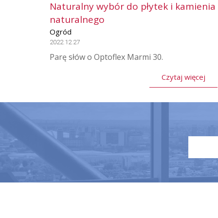
Naturalny wybór do płytek i kamienia
naturalnego
Ogród
2022.12.27
Parę słów o Optoflex Marmi 30.
Czytaj więcej