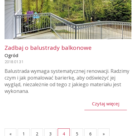
Zadbaj o balustrady balkonowe
Ogród
2018.01.31
Balustrada wymaga systematycznej renowacji. Radzimy
czym i jak pomalować barierkę, aby odświeżyć jej
wygląd, niezależnie od tego z jakiego materiału jest
wykonana.
Czytaj więcej
«
1
2
3
4
5
6
»