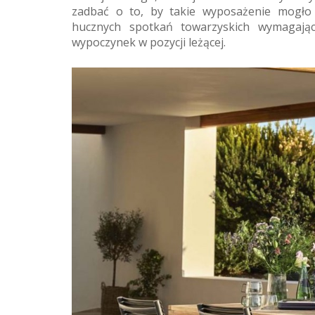
zadbać o to, by takie wyposażenie mogło
hucznych spotkań towarzyskich wymagający
wypoczynek w pozycji leżącej.