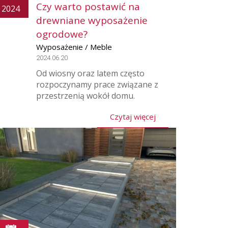
Czy warto postawić na
2024
drewniane wyposażenie
ogrodowe?
Wyposażenie / Meble
2024.06.20
Od wiosny oraz latem często
rozpoczynamy prace związane z
przestrzenią wokół domu.
Czytaj więcej