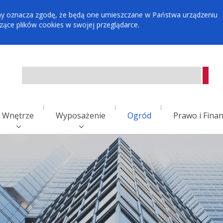
tryny oznacza zgodę, że będą one umieszczane w Państwa urządzeniu
ce plików cookies w swojej przeglądarce.
Wnętrze
Wyposażenie
Ogród
Prawo i Fina