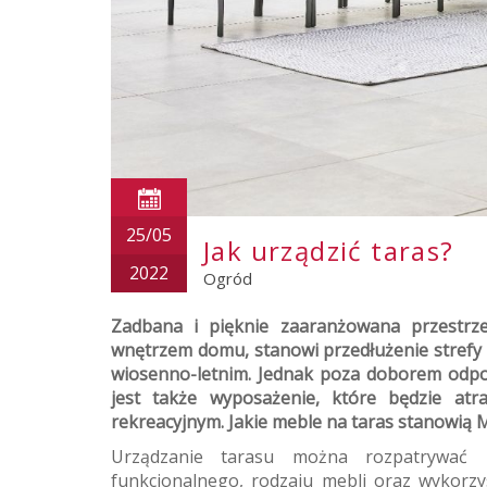
25/05
Jak urządzić taras?
2022
Ogród
Zadbana i pięknie zaaranżowana przestrz
wnętrzem domu, stanowi przedłużenie strefy
wiosenno-letnim. Jednak poza doborem odpow
jest także wyposażenie, które będzie atr
rekreacyjnym. Jakie meble na taras stanowi
Urządzanie tarasu można rozpatrywać
funkcjonalnego, rodzaju mebli oraz wykorzy