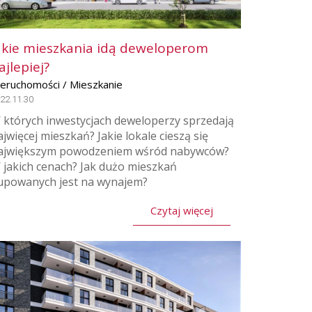
akie mieszkania idą deweloperom
ajlepiej?
ieruchomości / Mieszkanie
22.11.30
 których inwestycjach deweloperzy sprzedają
ajwięcej mieszkań? Jakie lokale cieszą się
ajwiększym powodzeniem wśród nabywców?
 jakich cenach? Jak dużo mieszkań
upowanych jest na wynajem?
Czytaj więcej