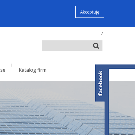
Akceptuję
/
nse
Katalog firm