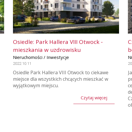
Osiedle: Park Hallera VIII Otwock -
C
mieszkania w uzdrowisku
b
Nieruchomości / Inwestycje
N
2022.10.11
20
Osiedle Park Hallera VIII Otwock to ciekawe
J
miejsce dla wszystkich chcących mieszkać w
p
wyjątkowym miejscu.
c
d
Czytaj więcej
C
o