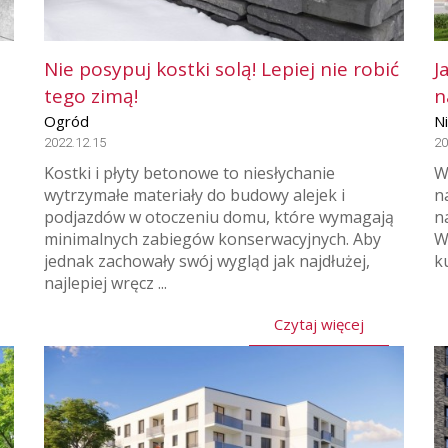
Nie posypuj kostki solą! Lepiej nie robić
J
tego zimą!
n
Ogród
N
2022.12.15
20
Kostki i płyty betonowe to niesłychanie
W
wytrzymałe materiały do budowy alejek i
n
podjazdów w otoczeniu domu, które wymagają
n
minimalnych zabiegów konserwacyjnych. Aby
W
jednak zachowały swój wygląd jak najdłużej,
k
najlepiej wręcz ...
Czytaj więcej