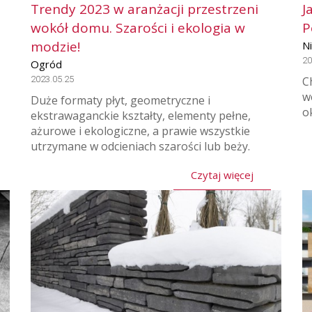
Trendy 2023 w aranżacji przestrzeni
J
wokół domu. Szarości i ekologia w
P
modzie!
N
20
Ogród
2023.05.25
C
w
Duże formaty płyt, geometryczne i
o
ekstrawaganckie kształty, elementy pełne,
ażurowe i ekologiczne, a prawie wszystkie
utrzymane w odcieniach szarości lub beży.
Czytaj więcej