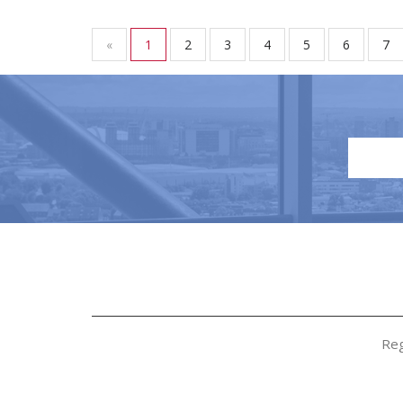
«
1
2
3
4
5
6
7
Reg