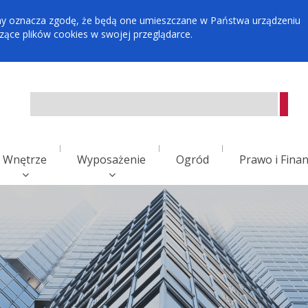
tryny oznacza zgodę, że będą one umieszczane w Państwa urządzeniu
ce plików cookies w swojej przeglądarce.
Wnętrze
Wyposażenie
Ogród
Prawo i Fina