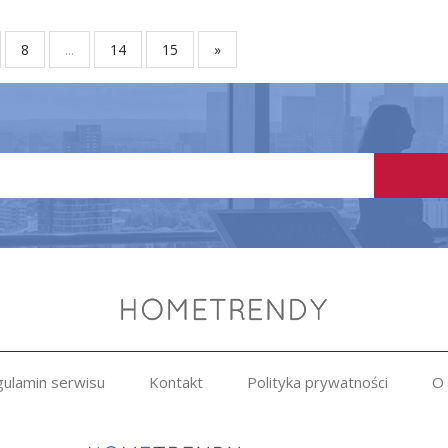
8
...
14
15
»
ulamin serwisu
Kontakt
Polityka prywatności
O 