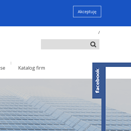
Akceptuję
/
nse
Katalog firm