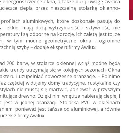
ę energooszczędne okna, a także dużą uwagę zwraca
ucieczce ciepła przez nieszczelną stolarkę okienno-
 profilach aluminiowych, które doskonale pasują do
 lekkie, mają dużą wytrzymałość i sztywność, nie
ratury i są odporne na korozję. Ich zaletą jest to, że
ach, w tym modne geometryczne okna i ogromne
zchnią szyby – dodaje ekspert firmy Awilux.
ad 200 barw, w stolarce okiennej wciąż modne będą
Takie trendy utrzymają się w kolejnych sezonach. Okna
akteru i uzupełniać nowoczesne aranżacje. – Pomimo
raz częściej widujemy domy tradycyjne, rustykalne czy
stylach nie muszą się martwić, ponieważ w przyszłym
itujące drewno. Dzięki nim wnętrza nabierają ciepłej i
 jest w jednej aranżacji. Stolarka PVC w okleinach
iem, ponieważ jest tańsza od aluminiowej, a równie
uczek z firmy Awilux.