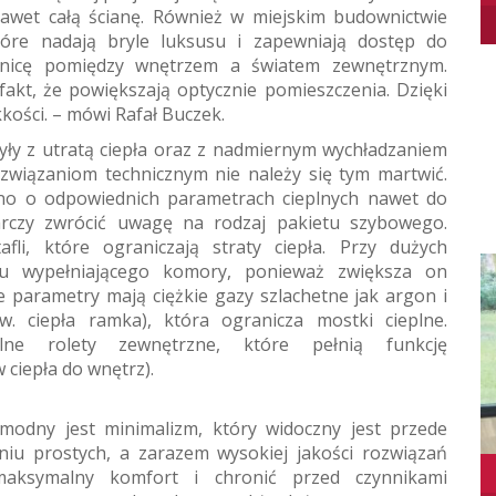
nawet całą ścianę. Również w miejskim budownictwie
tóre nadają bryle luksusu i zapewniają dostęp do
ranicę pomiędzy wnętrzem a światem zewnętrznym.
fakt, że powiększają optycznie pomieszczenia. Dzięki
kości. – mówi Rafał Buczek.
były z utratą ciepła oraz z nadmiernym wychładzaniem
związaniom technicznym nie należy się tym martwić.
o o odpowiednich parametrach cieplnych nawet do
arczy zwrócić uwagę na rodzaj pakietu szybowego.
fli, które ograniczają straty ciepła. Przy dużych
zu wypełniającego komory, ponieważ zwiększa on
ze parametry mają ciężkie gazy szlachetne jak argon i
. ciepła ramka), która ogranicza mostki cieplne.
lne rolety zewnętrzne, które pełnią funkcję
 ciepła do wnętrz).
odny jest minimalizm, który widoczny jest przede
niu prostych, a zarazem wysokiej jakości rozwiązań
maksymalny komfort i chronić przed czynnikami