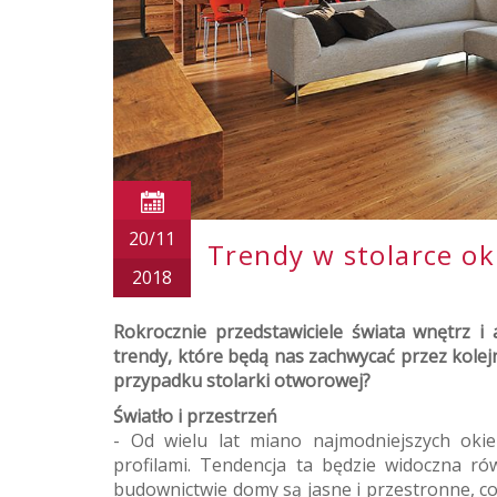
20/11
Trendy w stolarce ok
2018
Rokrocznie przedstawiciele świata wnętrz i
trendy, które będą nas zachwycać przez kolej
przypadku stolarki otworowej?
Światło i przestrzeń
- Od wielu lat miano najmodniejszych oki
profilami. Tendencja ta będzie widoczna 
budownictwie domy są jasne i przestronne, co