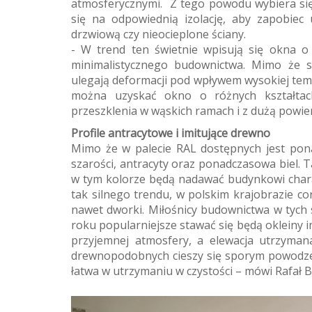
atmosferycznymi. Z tego powodu wybiera si
się na odpowiednią izolację, aby zapobiec 
drzwiową czy nieocieplone ściany.
- W trend ten świetnie wpisują się okna o
minimalistycznego budownictwa. Mimo że są
ulegają deformacji pod wpływem wysokiej tempe
można uzyskać okno o różnych kształt
przeszklenia w wąskich ramach i z dużą powier
Profile antracytowe i imitujące drewno
Mimo że w palecie RAL dostępnych jest pon
szarości, antracyty oraz ponadczasowa biel. 
w tym kolorze będą nadawać budynkowi char
tak silnego trendu, w polskim krajobrazie co
nawet dworki. Miłośnicy budownictwa w tych 
roku popularniejsze stawać się będą okleiny im
przyjemnej atmosfery, a elewacja utrzymana
drewnopodobnych cieszy się sporym powodzen
łatwa w utrzymaniu w czystości – mówi Rafał B