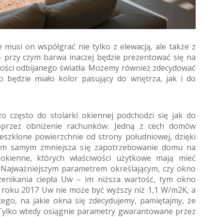
 musi on współgrać nie tylko z elewacją, ale także z
 przy czym barwa inaczej będzie prezentować się na
 ilości odbijanego światła. Możemy również zdecydować
 będzie miało kolor pasujący do wnętrza, jak i do
zo często do stolarki okiennej podchodzi się jak do
poprzez obniżenie rachunków. Jedną z cech domów
szklone powierzchnie od strony południowej, dzięki
tym samym zmniejsza się zapotrzebowanie domu na
 okienne, których właściwości użytkowe mają mieć
a. Najważniejszym parametrem określającym, czy okno
rzenikania ciepła Uw – im niższa wartość, tym okno
d roku 2017 Uw nie może być wyższy niż 1,1 W/m2K, a
ego, na jakie okna się zdecydujemy, pamiętajmy, że
lko wtedy osiągnie parametry gwarantowane przez