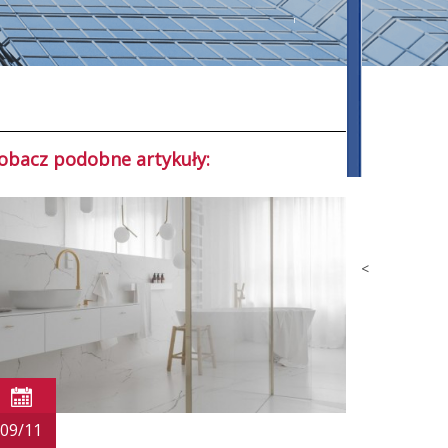
obacz podobne artykuły:
<
09/11