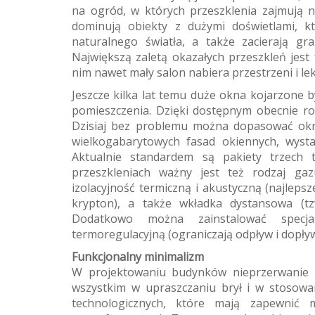
na ogród, w których przeszklenia zajmują 
dominują obiekty z dużymi doświetlami, k
naturalnego światła, a także zacierają g
Największą zaletą okazałych przeszkleń jest 
nim nawet mały salon nabiera przestrzeni i lek
Jeszcze kilka lat temu duże okna kojarzone 
pomieszczenia. Dzięki dostępnym obecnie ro
Dzisiaj bez problemu można dopasować okn
wielkogabarytowych fasad okiennych, wyst
Aktualnie standardem są pakiety trzech ta
przeszkleniach ważny jest też rodzaj ga
izolacyjność termiczną i akustyczną (najleps
krypton), a także wkładka dystansowa (tzw
Dodatkowo można zainstalować specja
termoregulacyjną (ograniczają odpływ i dopływ
Funkcjonalny minimalizm
W projektowaniu budynków nieprzerwanie m
wszystkim w upraszczaniu brył i w stosowa
technologicznych, które mają zapewnić 