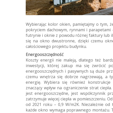
Wybierając kolor okien, pamiętajmy o tym, że
pokryciem dachowym, rynnami i parapetami -
futrynie i oknie z powodu różnej faktury lub
się na okno dwustronne, dzięki czemu okno
całościowego projektu budynku.
Energooszczędność
Koszty energii nie maleją, dlatego też bard
inwestycji, której zakup ma się zwrócić 
energooszczędnych i pasywnych są duże prze
czemu wnętrza się dobrze nagrzewają, a 
energię. Wybiera się również konstrukcje
znaczący wpływ na ograniczenie strat ciepł
jest energooszczędne, jest współczynnik p
zatrzymuje więcej ciepła w pomieszczeniu. O
od 2021 roku – 0,9 W/m2K. Niezależnie od t
każde okno wymaga poprawnego montażu. Ty