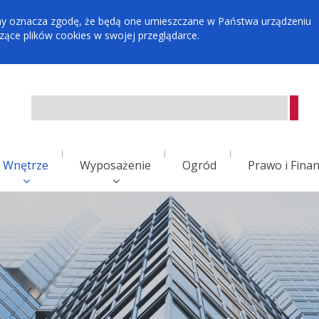
tryny oznacza zgodę, że będą one umieszczane w Państwa urządzeniu
ce plików cookies w swojej przeglądarce.
Wnętrze
Wyposażenie
Ogród
Prawo i Fina