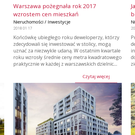
Warszawa pożegnała rok 2017
J
wzrostem cen mieszkań
b
Nieruchomości / Inwestycje
N
2018.01.17
20
Końcówkę ubiegłego roku deweloperzy, którzy
P
zdecydowali się inwestować w stolicy, mogą
d
uznać za niezwykle udaną. W ostatnim kwartale
i
roku wzrosły średnie ceny metra kwadratowego
d
praktycznie w każdej z warszawskich dzielnic....
zi
Czytaj więcej