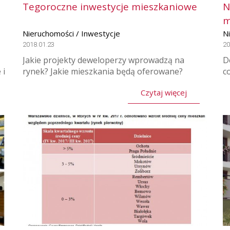
Tegoroczne inwestycje mieszkaniowe
N
m
Nieruchomości / Inwestycje
N
2018.01.23
20
Jakie projekty deweloperzy wprowadzą na
D
 i
rynek? Jakie mieszkania będą oferowane?
c
Czytaj więcej