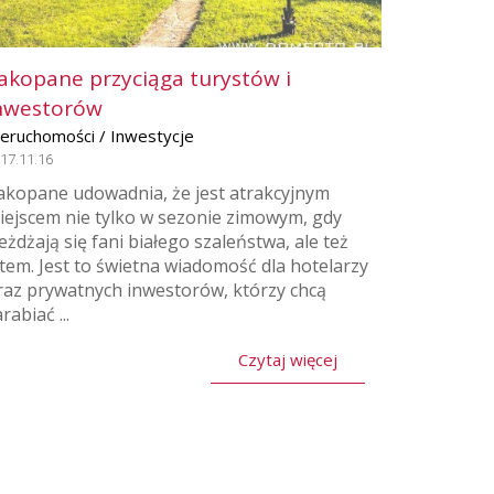
akopane przyciąga turystów i
nwestorów
ieruchomości / Inwestycje
17.11.16
akopane udowadnia, że jest atrakcyjnym
iejscem nie tylko w sezonie zimowym, gdy
jeżdżają się fani białego szaleństwa, ale też
atem. Jest to świetna wiadomość dla hotelarzy
raz prywatnych inwestorów, którzy chcą
rabiać ...
Czytaj więcej