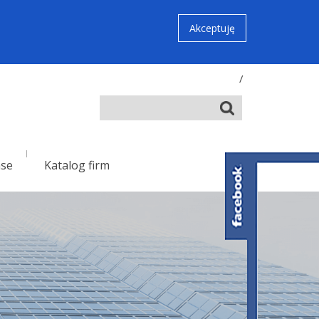
Akceptuję
/
nse
Katalog firm