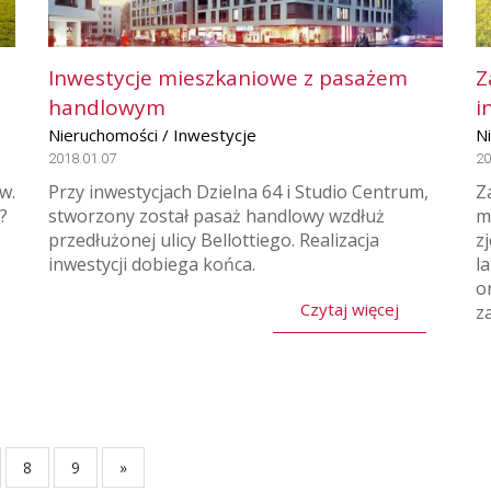
Inwestycje mieszkaniowe z pasażem
Z
handlowym
i
Nieruchomości / Inwestycje
N
2018.01.07
20
w.
Przy inwestycjach Dzielna 64 i Studio Centrum,
Z
?
stworzony został pasaż handlowy wzdłuż
m
przedłużonej ulicy Bellottiego. Realizacja
z
inwestycji dobiega końca.
l
o
Czytaj więcej
za
8
9
»