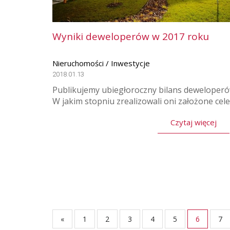
Wyniki deweloperów w 2017 roku
Nieruchomości / Inwestycje
2018.01.13
Publikujemy ubiegłoroczny bilans deweloperó
W jakim stopniu zrealizowali oni założone cele
Czytaj więcej
«
1
2
3
4
5
6
7