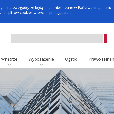
tryny oznacza zgodę, że będą one umieszczane w Państwa urządzeniu
ce plików cookies w swojej przeglądarce.
Wnętrze
Wyposażenie
Ogród
Prawo i Fina