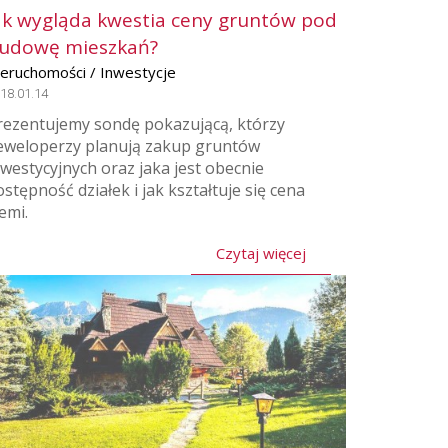
ak wygląda kwestia ceny gruntów pod
udowę mieszkań?
ieruchomości / Inwestycje
18.01.14
rezentujemy sondę pokazującą, którzy
eweloperzy planują zakup gruntów
nwestycyjnych oraz jaka jest obecnie
ostępność działek i jak kształtuje się cena
emi.
Czytaj więcej