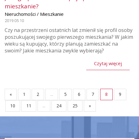
mieszkanie?
Nieruchomości / Mieszkanie
2019.05.10
Czy na przestrzeni ostatnich lat zmienił się profil osoby
poszukującej swojego pierwszego mieszkania? W jakim
wieku są kupujący, którzy planują zamieszkać na
swoim? Jakie mieszkania zwykle wybierają?
Czytaj więcej
«
1
2
...
5
6
7
8
9
10
11
...
24
25
»