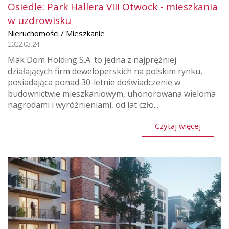
Osiedle: Park Hallera VIII Otwock - mieszkania
w uzdrowisku
Nieruchomości / Mieszkanie
2022.03.24
Mak Dom Holding S.A. to jedna z najprężniej
działających firm deweloperskich na polskim rynku,
posiadająca ponad 30-letnie doświadczenie w
budownictwie mieszkaniowym, uhonorowana wieloma
nagrodami i wyróżnieniami, od lat czło...
Czytaj więcej