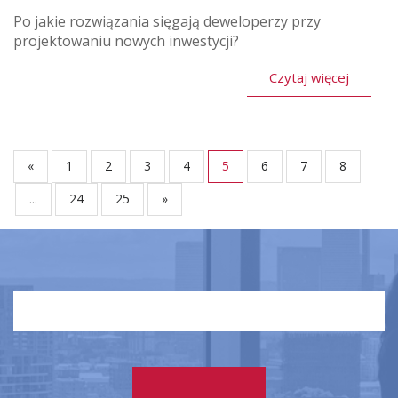
Po jakie rozwiązania sięgają deweloperzy przy
projektowaniu nowych inwestycji?
Czytaj więcej
«
1
2
3
4
5
6
7
8
...
24
25
»