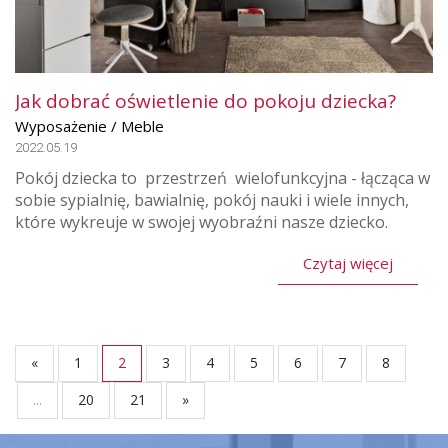
Jak dobrać oświetlenie do pokoju dziecka?
Wyposażenie / Meble
2022.05.19
Pokój dziecka to przestrzeń wielofunkcyjna - łącząca w
sobie sypialnię, bawialnię, pokój nauki i wiele innych,
które wykreuje w swojej wyobraźni nasze dziecko.
Czytaj więcej
«
1
2
3
4
5
6
7
8
...
20
21
»