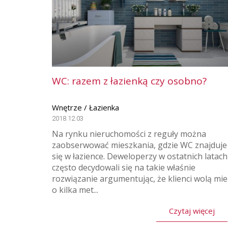
WC: razem z łazienką czy osobno?
Wnętrze / Łazienka
2018.12.03
Na rynku nieruchomości z reguły można
zaobserwować mieszkania, gdzie WC znajduje
się w łazience. Deweloperzy w ostatnich latach
często decydowali się na takie właśnie
rozwiązanie argumentując, że klienci wolą mie
o kilka met...
Czytaj więcej