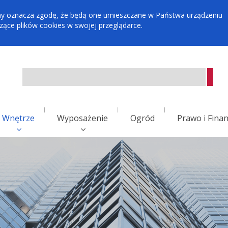
tryny oznacza zgodę, że będą one umieszczane w Państwa urządzeniu
ce plików cookies w swojej przeglądarce.
Wnętrze
Wyposażenie
Ogród
Prawo i Fina