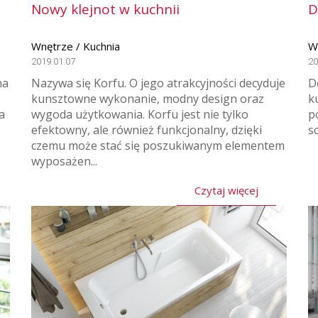
Nowy klejnot w kuchnii
D
Wnętrze / Kuchnia
W
2019.01.07
20
na
Nazywa się Korfu. O jego atrakcyjności decyduje
D
kunsztowne wykonanie, modny design oraz
k
a
wygoda użytkowania. Korfu jest nie tylko
p
efektowny, ale również funkcjonalny, dzięki
s
czemu może stać się poszukiwanym elementem
wyposażen...
Czytaj więcej