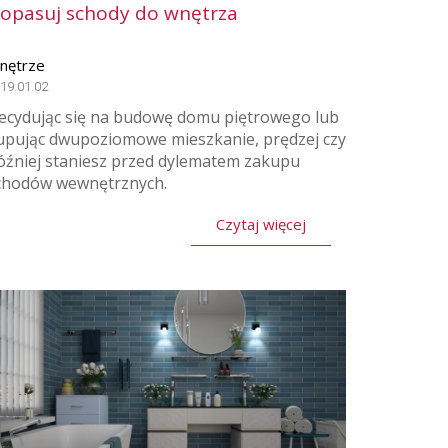
opasuj schody do wnętrza
nętrze
19.01.02
ecydując się na budowę domu piętrowego lub
upując dwupoziomowe mieszkanie, prędzej czy
óźniej staniesz przed dylematem zakupu
chodów wewnętrznych.
Czytaj więcej