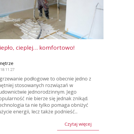
iepło, cieplej… komfortowo!
nętrze
18.11.27
grzewanie podłogowe to obecnie jedno z
hętniej stosowanych rozwiązań w
udownictwie jednorodzinnym. Jego
opularność nie bierze się jednak znikąd.
echnologia ta nie tylko pomaga obniżyć
życie energii, lecz także podnieść...
Czytaj więcej