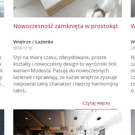
Nowoczesność zamknięta w prostokąt
W
Wnętrze / Łazienka
W
2018.12.10
20
k
Styl na miarę czasu, zdecydowane, proste
N
w
kształty i nowoczesny design to wyróżniki linii
z
ak
wanien Modesta. Pasują do nowoczesnych
s
my
łazienek i sprawiają, że każde wnętrze zyskuje
c
..
niepowtarzalny charakter i tworzy harmonijną
r
całoś...
o 
Czytaj więcej