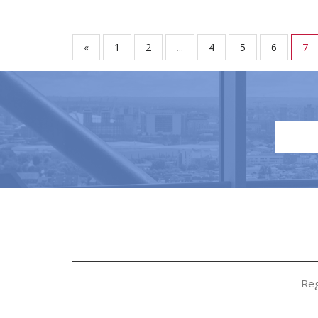
«
1
2
...
4
5
6
7
Reg