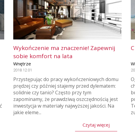
Wykończenie ma znaczenie! Zapewnij
C
sobie komfort na lata
Wnętrze
W
2018.12.01
20
Przystępując do pracy wykończeniowych domu
O
prędzej czy później stajemy przed dylematem:
c
solidnie czy tanio? Często przy tym
b
zapominamy, że prawdziwą oszczędnością jest
p
ć
inwestycja w materiały najwyższej jakości. Na
T
jakie eleme...
zu
Czytaj więcej