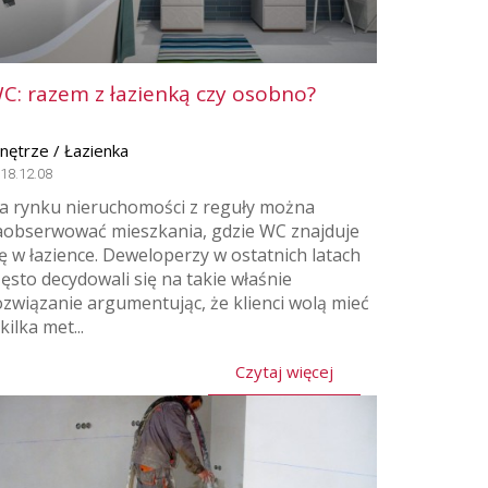
C: razem z łazienką czy osobno?
nętrze / Łazienka
18.12.08
a rynku nieruchomości z reguły można
aobserwować mieszkania, gdzie WC znajduje
ię w łazience. Deweloperzy w ostatnich latach
zęsto decydowali się na takie właśnie
ozwiązanie argumentując, że klienci wolą mieć
kilka met...
Czytaj więcej