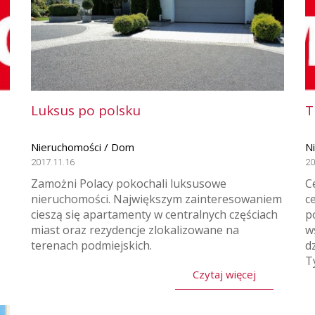
Luksus po polsku
T
Nieruchomości / Dom
N
2017.11.16
20
Zamożni Polacy pokochali luksusowe
C
nieruchomości. Największym zainteresowaniem
c
cieszą się apartamenty w centralnych częściach
p
miast oraz rezydencje zlokalizowane na
w
terenach podmiejskich.
d
T
Czytaj więcej