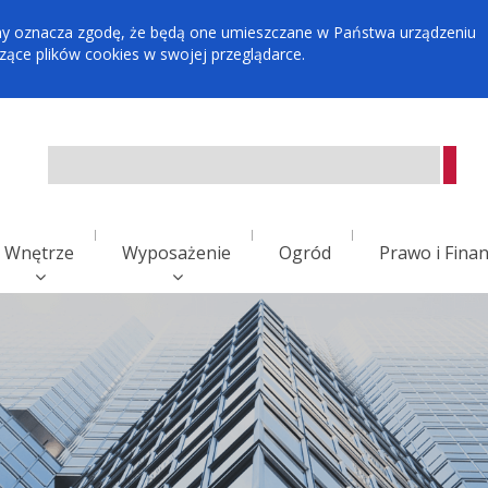
tryny oznacza zgodę, że będą one umieszczane w Państwa urządzeniu
ce plików cookies w swojej przeglądarce.
Wnętrze
Wyposażenie
Ogród
Prawo i Fina