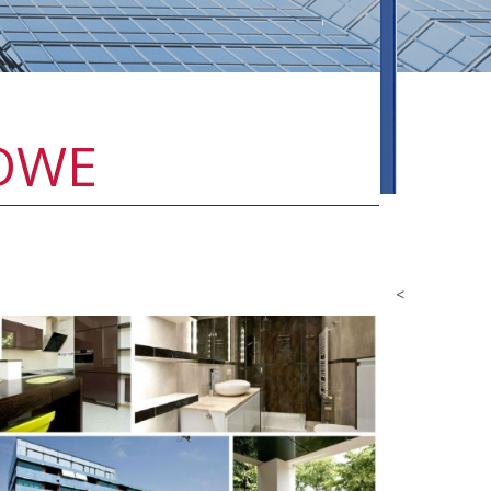
SOWE
<