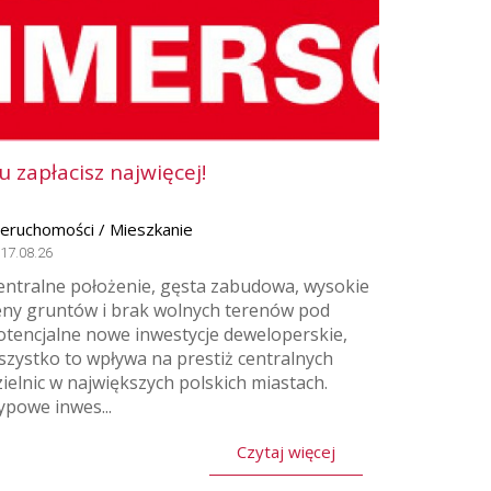
u zapłacisz najwięcej!
ieruchomości / Mieszkanie
17.08.26
entralne położenie, gęsta zabudowa, wysokie
eny gruntów i brak wolnych terenów pod
otencjalne nowe inwestycje deweloperskie,
szystko to wpływa na prestiż centralnych
zielnic w największych polskich miastach.
ypowe inwes...
Czytaj więcej