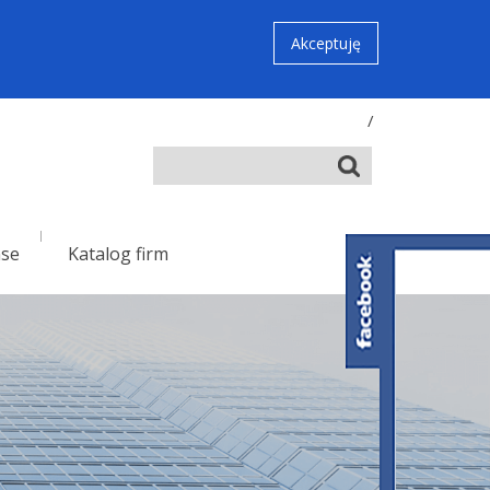
Akceptuję
/
nse
Katalog firm