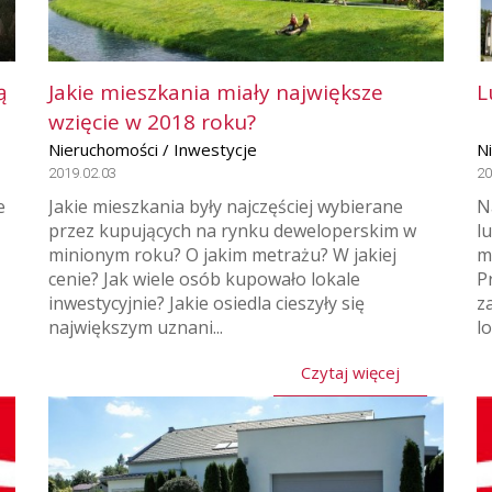
ą
Jakie mieszkania miały największe
L
wzięcie w 2018 roku?
Nieruchomości / Inwestycje
N
2019.02.03
20
e
Jakie mieszkania były najczęściej wybierane
N
przez kupujących na rynku deweloperskim w
l
minionym roku? O jakim metrażu? W jakiej
m
cenie? Jak wiele osób kupowało lokale
P
inwestycyjnie? Jakie osiedla cieszyły się
z
największym uznani...
l
Czytaj więcej