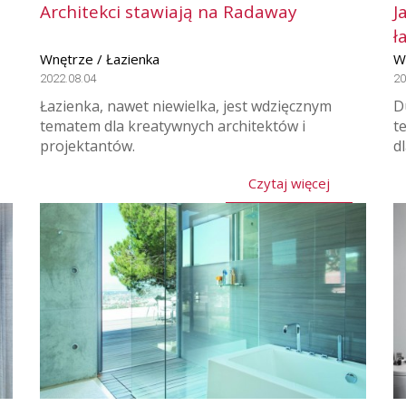
Architekci stawiają na Radaway
J
ł
Wnętrze / Łazienka
W
2022.08.04
20
Łazienka, nawet niewielka, jest wdzięcznym
D
tematem dla kreatywnych architektów i
t
projektantów.
d
Czytaj więcej