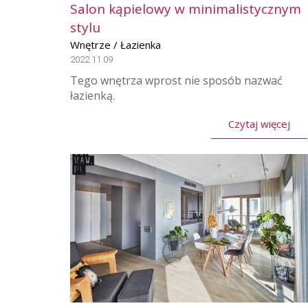
Salon kąpielowy w minimalistycznym
stylu
Wnętrze / Łazienka
2022.11.09
Tego wnętrza wprost nie sposób nazwać
łazienką.
Czytaj więcej