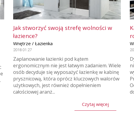
Jak stworzyć swoją strefę wolności w
K
łazience?
r
Wnętrze / Łazienka
W
2018.01.27
20
Zaplanowanie łazienki pod kątem
D
ergonomicznym nie jest łatwym zadaniem. Wiele
n
c
osób decyduje się wyposażyć łazienkę w kabinę
w
że
prysznicową, która oprócz kluczowych walorów
P
.
użytkowych, jest również dopełnieniem
O
całościowej aranż...
d
Czytaj więcej