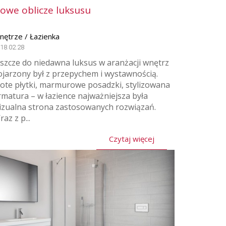
owe oblicze luksusu
nętrze / Łazienka
18.02.28
eszcze do niedawna luksus w aranżacji wnętrz
ojarzony był z przepychem i wystawnością.
łote płytki, marmurowe posadzki, stylizowana
rmatura – w łazience najważniejsza była
izualna strona zastosowanych rozwiązań.
az z p...
Czytaj więcej