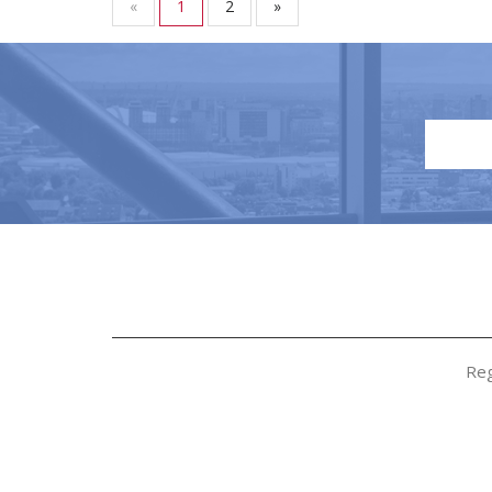
«
1
2
»
Reg