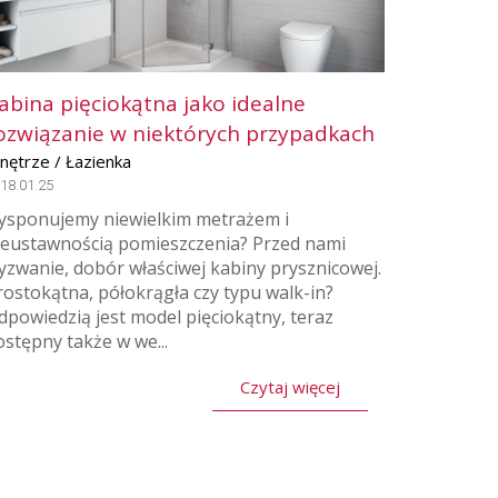
abina pięciokątna jako idealne
ozwiązanie w niektórych przypadkach
nętrze / Łazienka
18.01.25
ysponujemy niewielkim metrażem i
ieustawnością pomieszczenia? Przed nami
yzwanie, dobór właściwej kabiny prysznicowej.
rostokątna, półokrągła czy typu walk-in?
dpowiedzią jest model pięciokątny, teraz
ostępny także w we...
Czytaj więcej