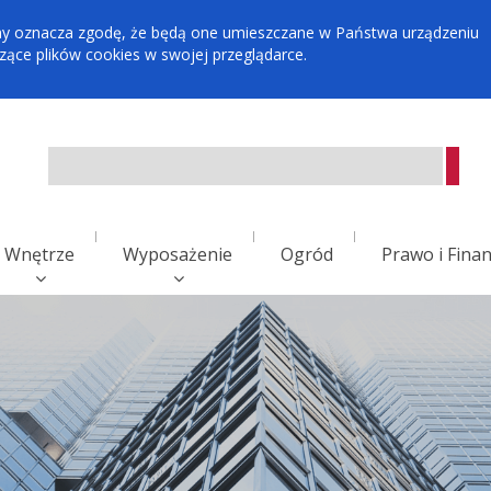
tryny oznacza zgodę, że będą one umieszczane w Państwa urządzeniu
ce plików cookies w swojej przeglądarce.
Wnętrze
Wyposażenie
Ogród
Prawo i Fina