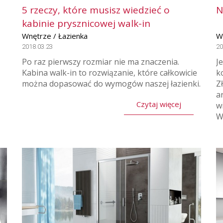
5 rzeczy, które musisz wiedzieć o
N
kabinie prysznicowej walk-in
Wnętrze / Łazienka
W
2018.03.23
20
Po raz pierwszy rozmiar nie ma znaczenia.
J
Kabina walk-in to rozwiązanie, które całkowicie
k
można dopasować do wymogów naszej łazienki.
Z
a
Czytaj więcej
w
Wr