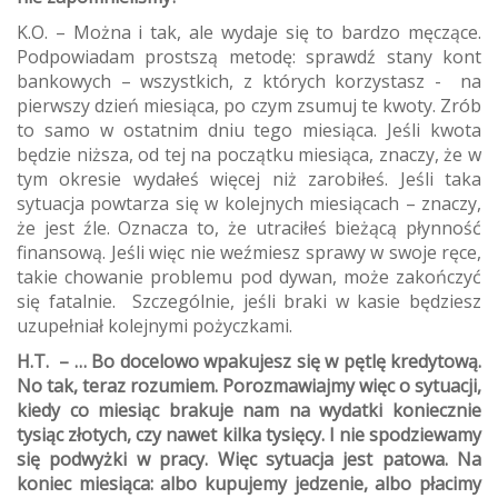
K.O. – Można i tak, ale wydaje się to bardzo męczące.
Podpowiadam prostszą metodę: sprawdź stany kont
bankowych – wszystkich, z których korzystasz - na
pierwszy dzień miesiąca, po czym zsumuj te kwoty. Zrób
to samo w ostatnim dniu tego miesiąca. Jeśli kwota
będzie niższa, od tej na początku miesiąca, znaczy, że w
tym okresie wydałeś więcej niż zarobiłeś. Jeśli taka
sytuacja powtarza się w kolejnych miesiącach – znaczy,
że jest źle. Oznacza to, że utraciłeś bieżącą płynność
finansową. Jeśli więc nie weźmiesz sprawy w swoje ręce,
takie chowanie problemu pod dywan, może zakończyć
się fatalnie. Szczególnie, jeśli braki w kasie będziesz
uzupełniał kolejnymi pożyczkami.
H.T. – … Bo docelowo wpakujesz się w pętlę kredytową.
No tak, teraz rozumiem. Porozmawiajmy więc o sytuacji,
kiedy co miesiąc brakuje nam na wydatki koniecznie
tysiąc złotych, czy nawet kilka tysięcy. I nie spodziewamy
się podwyżki w pracy. Więc sytuacja jest patowa. Na
koniec miesiąca: albo kupujemy jedzenie, albo płacimy