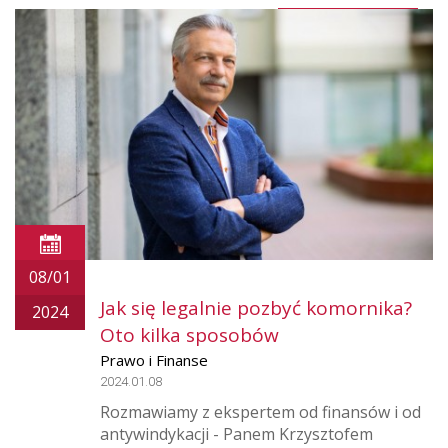
08/01
Jak się legalnie pozbyć komornika?
2024
Oto kilka sposobów
Prawo i Finanse
2024.01.08
Rozmawiamy z ekspertem od finansów i od
antywindykacji - Panem Krzysztofem