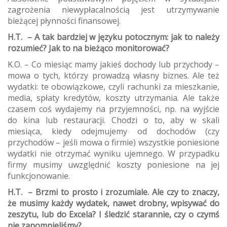
zagrożenia niewypłacalnością jest utrzymywanie
bieżącej płynności finansowej.
H.T. – A tak bardziej w języku potocznym: jak to należy
rozumieć? Jak to na bieżąco monitorować?
K.O. – Co miesiąc mamy jakieś dochody lub przychody –
mowa o tych, którzy prowadzą własny biznes. Ale też
wydatki: te obowiązkowe, czyli rachunki za mieszkanie,
media, spłaty kredytów, koszty utrzymania. Ale także
czasem coś wydajemy na przyjemności, np. na wyjście
do kina lub restauracji. Chodzi o to, aby w skali
miesiąca, kiedy odejmujemy od dochodów (czy
przychodów – jeśli mowa o firmie) wszystkie poniesione
wydatki nie otrzymać wyniku ujemnego. W przypadku
firmy musimy uwzględnić koszty poniesione na jej
funkcjonowanie.
H.T. – Brzmi to prosto i zrozumiale. Ale czy to znaczy,
że musimy każdy wydatek, nawet drobny, wpisywać do
zeszytu, lub do Excela? I śledzić starannie, czy o czymś
nie zapomnieliśmy?