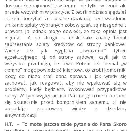
doskonała znajomość „systemu”: nie tylko w teorii, ale
przede wszystkim w praktyce. Z teorii można się gdzieś
czasem doczytać, że opisane działania, czyli świadome
unikanie spłaty wybranych zobowiązań, są niezgodne z
prawem. Ja jednak mogę dowieść, że taka opinia jest
błędna. A po drugie – doskonale znamy temat
zaprzestania spłaty kredytów od strony bankowej.
Wiemy też jak wygląda „tworzenie” tytułu
egzekucyjnego, tj. od strony sądowej, czyli jak to
wszystko przebiega, ile trwa. Potem też niemal „w
ciemno” mogę powiedzieć klientowi, co zrobi komornik,
kiedy do niego trafi dana sprawa. I jak wtedy się
zachować, jak reagować, aby nie wpakować się w
problemy, kiedy będziemy wykonywać przypadkowe
ruchy. W tym względzie ma Pan rację: trudno obronić
się skutecznie przed komornikiem samemu, tj. nie
posiadając gruntownej wiedzy z dziedziny
antywindykacji.
H.T. – To może jeszcze takie pytanie do Pana. Skoro
wpadłem w niewypłacalność, wiem, że nie dam rady