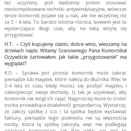
też uczynimy, jeśli będziemy potem stosować
nieskomplikowane techniki antywindykacyjne, wówczas
tenże komornik pojawi się u nas, ale nie wcześniej niż
za 3 - 4 lata. To bardzo istotna różnica, bowiem jest to
wystarczająco długi czas, aby na taką wizytę się
przygotować.
H.T. – Czyli kupujemy ciasto, dobre wino, wieszamy na
drzwiach napis: Witamy Szanownego Pana Komornika!
Oczywiście żartowałem. Jak takie „przygotowanie” ma
wyglądać?
K.O. – Sprawa jest prosta: komornik może zabrać
pieniądze lub majątek, które należą do dłużnika. Więc te
3-4 lata to czas, kiedy musisz się pozbyć majątku i
zabezpieczyć swoje dochody, tj. tak je uzyskiwać, aby
komornik nie mógł ich zająć. Najprościej może to zrobić
osoba prowadząca działalność gospodarczą. Wystarczy,
że założy spółkę z o.o. i ta spółka będzie wystawiać
faktury, pieniądze tego podmiotu nie są własnością
osoby, która tę spółkę założyła, więc nie podlegają
egzekucji komorniczej. Jak Pan widzi, nie jest to