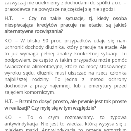
zazwyczaj nie uciekniemy z dochodami do spółki z o.o. –
pracodawca na powyższe najczęściej się nie zgodzi.
H.T. – Czy na takie sytuacje, tj. kiedy osoba
niespłacająca kredytów pracuje na etacie, są jakieś
alternatywne rozwiązania?
K.O. – W blisko 90 proc. przypadków udaje się nam
uchronić dochody dłużnika, który pracuje na etacie. Ale
to już wymaga pełnej analizy konkretnej sytuacji. Tu
podpowiem, że często w takim przypadku może pomóc
świadczenie alimentacyjne, które na mocy stosownego
wyroku sądu, dłużnik musi uiszczać na rzecz członka
najbliższej rodziny. To jedna z metod ochrony
dochodów z pracy najemnej, lub z emerytury przed
zajęciem komorniczym.
H.T. – Brzmi to dosyć prosto, ale pewnie jest tak proste
w realizacji? Czy mylę się w tym względzie?
K.O. – To o czym rozmawiamy, to typowa
antywindykacja. Nie jest to wiedza, którą wysysa się z
mlekiem matki. Antywindykacja to przede wszystkim