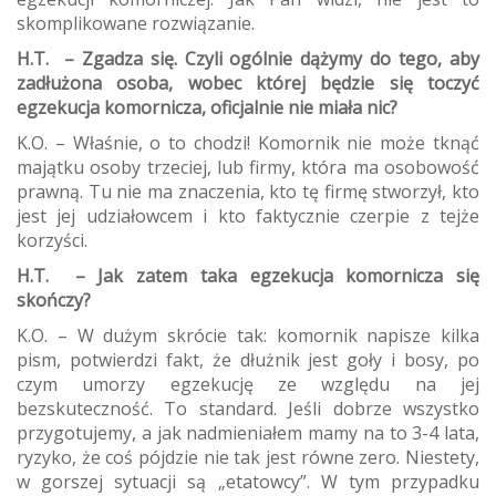
skomplikowane rozwiązanie.
H.T. – Zgadza się. Czyli ogólnie dążymy do tego, aby
zadłużona osoba, wobec której będzie się toczyć
egzekucja komornicza, oficjalnie nie miała nic?
K.O. – Właśnie, o to chodzi! Komornik nie może tknąć
majątku osoby trzeciej, lub firmy, która ma osobowość
prawną. Tu nie ma znaczenia, kto tę firmę stworzył, kto
jest jej udziałowcem i kto faktycznie czerpie z tejże
korzyści.
H.T. – Jak zatem taka egzekucja komornicza się
skończy?
K.O. – W dużym skrócie tak: komornik napisze kilka
pism, potwierdzi fakt, że dłużnik jest goły i bosy, po
czym umorzy egzekucję ze względu na jej
bezskuteczność. To standard. Jeśli dobrze wszystko
przygotujemy, a jak nadmieniałem mamy na to 3-4 lata,
ryzyko, że coś pójdzie nie tak jest równe zero. Niestety,
w gorszej sytuacji są „etatowcy”. W tym przypadku