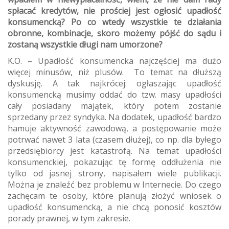
spłacać kredytów, nie prościej jest ogłosić upadłość
konsumencką? Po co wtedy wszystkie te działania
obronne, kombinacje, skoro możemy pójść do sądu i
zostaną wszystkie długi nam umorzone?
K.O. – Upadłość konsumencka najczęściej ma dużo
więcej minusów, niż plusów. To temat na dłuższą
dyskusję. A tak najkrócej: ogłaszając upadłość
konsumencką musimy oddać do tzw. masy upadłości
cały posiadany majątek, który potem zostanie
sprzedany przez syndyka. Na dodatek, upadłość bardzo
hamuje aktywność zawodową, a postępowanie może
potrwać nawet 3 lata (czasem dłużej), co np. dla byłego
przedsiębiorcy jest katastrofą. Na temat upadłości
konsumenckiej, pokazując tę formę oddłużenia nie
tylko od jasnej strony, napisałem wiele publikacji.
Można je znaleźć bez problemu w Internecie. Do czego
zachęcam te osoby, które planują złożyć wniosek o
upadłość konsumencką, a nie chcą ponosić kosztów
porady prawnej, w tym zakresie.