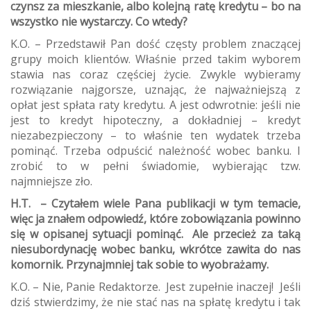
czynsz za mieszkanie, albo kolejną ratę kredytu – bo na
wszystko nie wystarczy. Co wtedy?
K.O. – Przedstawił Pan dość częsty problem znaczącej
grupy moich klientów. Właśnie przed takim wyborem
stawia nas coraz częściej życie. Zwykle wybieramy
rozwiązanie najgorsze, uznając, że najważniejszą z
opłat jest spłata raty kredytu. A jest odwrotnie: jeśli nie
jest to kredyt hipoteczny, a dokładniej – kredyt
niezabezpieczony – to właśnie ten wydatek trzeba
pominąć. Trzeba odpuścić należność wobec banku. I
zrobić to w pełni świadomie, wybierając tzw.
najmniejsze zło.
H.T. – Czytałem wiele Pana publikacji w tym temacie,
więc ja znałem odpowiedź, które zobowiązania powinno
się w opisanej sytuacji pominąć. Ale przecież za taką
niesubordynację wobec banku, wkrótce zawita do nas
komornik. Przynajmniej tak sobie to wyobrażamy.
K.O. – Nie, Panie Redaktorze. Jest zupełnie inaczej! Jeśli
dziś stwierdzimy, że nie stać nas na spłatę kredytu i tak