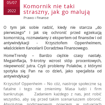
05/07
Komornik nie taki
straszny, jak go malują
2022
Prawo i Finanse
O tym jak sobie radzić, kiedy nie starcza „do
pierwszego” i jak się ochronić przed egzekucją
komorniczą, rozmawiamy z ekspertem od finansów i od
antywindykacji - Krzysztofem Oppenheimem,
właścicielem Kancelarii Doradztwa Finansowego.
HomeTrendy – Bardzo ciężkie czasy nastały.
Megainflacja, 9-krotny wzrost stóp procentowych,
niepewność jutra. Czyli problemy Polaków, z którymi
spotyka się Pan na co dzień, jako specjalista od
antywindykacji
Krzysztof Oppenheim
– No cóż, nastroje społeczne są
fatalne i tego nie zmienimy. Masa ludzi i firm
bankrutuje. Zadaniem każdego z nas, jest robić
wszystko, aby się przed takim scenariuszem obronić.
Absolutnie podstawowym pojęciem w sytuacjach