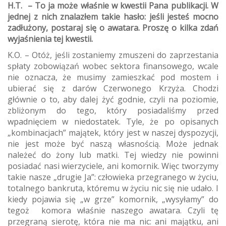
H.T. – To ja może właśnie w kwestii Pana publikacji. W
jednej z nich znalazłem takie hasło: jeśli jesteś mocno
zadłużony, postaraj się o awatara. Proszę o kilka zdań
wyjaśnienia tej kwestii.
K.O. – Otóż, jeśli zostaniemy zmuszeni do zaprzestania
spłaty zobowiązań wobec sektora finansowego, wcale
nie oznacza, że musimy zamieszkać pod mostem i
ubierać się z darów Czerwonego Krzyża. Chodzi
głównie o to, aby dalej żyć godnie, czyli na poziomie,
zbliżonym do tego, który posiadaliśmy przed
wpadnięciem w niedostatek. Tyle, że po opisanych
„kombinacjach” majątek, który jest w naszej dyspozycji,
nie jest może być naszą własnością. Może jednak
należeć do żony lub matki. Tej wiedzy nie powinni
posiadać nasi wierzyciele, ani komornik. Więc tworzymy
takie nasze „drugie Ja”: człowieka przegranego w życiu,
totalnego bankruta, któremu w życiu nic się nie udało. I
kiedy pojawia się „w grze” komornik, „wysyłamy” do
tegoż komora właśnie naszego awatara. Czyli tę
przegraną sierotę, która nie ma nic: ani majątku, ani