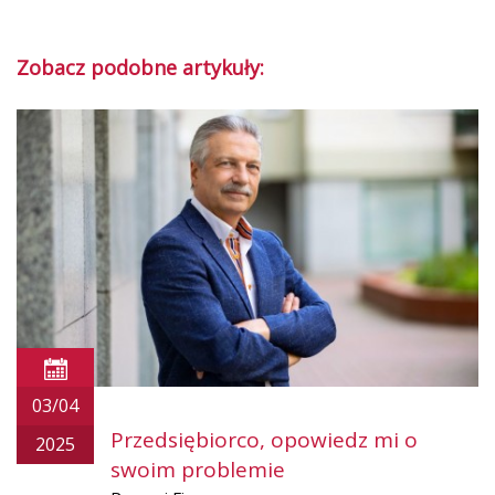
Zobacz podobne artykuły:
03/04
Przedsiębiorco, opowiedz mi o
2025
swoim problemie