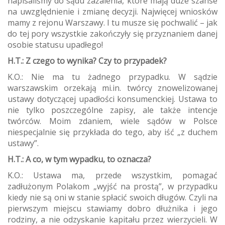
napisaliśmy do sądu zażalenia, które mają duże szanse
na uwzględnienie i zmianę decyzji. Najwięcej wniosków
mamy z rejonu Warszawy. I tu musze się pochwalić – jak
do tej pory wszystkie zakończyły się przyznaniem danej
osobie statusu upadłego!
H.T.: Z czego to wynika? Czy to przypadek?
K.O.: Nie ma tu żadnego przypadku. W sądzie
warszawskim orzekają mi.in. twórcy znowelizowanej
ustawy dotyczącej upadłości konsumenckiej. Ustawa to
nie tylko poszczególne zapisy, ale także intencje
twórców. Moim zdaniem, wiele sądów w Polsce
niespecjalnie się przykłada do tego, aby iść „z duchem
ustawy”.
H.T.: A co, w tym wypadku, to oznacza?
K.O.: Ustawa ma, przede wszystkim, pomagać
zadłużonym Polakom „wyjść na prostą”, w przypadku
kiedy nie są oni w stanie spłacić swoich długów. Czyli na
pierwszym miejscu stawiamy dobro dłużnika i jego
rodziny, a nie odzyskanie kapitału przez wierzycieli. W