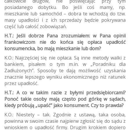
całkowicie długów, nie poświęcając przy tym
posiadanego dobytku. Bo jeśli coś mamy, np.
mieszkanie lub samochód – dobra te wchodzą do tzw.
masy upadłości i z ich sprzedaży będzie pokrywana
część lub całość zobowiązań.
H.T.: Jeśli dobrze Pana zrozumiałem: w Pana opinii
frankowiczom nie do końca się opłaca upadłość
konsumencka, bo mają mieszkanie lub dom?
K.O.: Najczęściej się nie opłaca. Są inne metody walki z
bankiem, pisałem o tym m.in. w „Poradniku dla
Zadłużonych”. Sposoby te dają możliwość uzyskania
znacznie lepszego wyniku ekonomicznego niż ratunek
przez upadłość.
H.T.: A co w takim razie z byłymi przedsiębiorcami?
Ponoć takie osoby mają często pod górkę w sądach,
kiedy próbują „upaść” jako konsument. Czy to prawda?
K.O.: Niestety – tak. Zgodnie z ustawą, taka osoba,
powinna w swoim czasie najpierw zgłosić się do sądu z
wnioskiem o upadłość firmy. Drugim krokiem dopiero