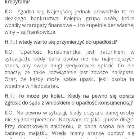
kredytami?
K.O.: Zgadza się. Najczęściej jednak prowadziło to to
ciężkiego bankructwa. Kolejną grupą osób, które
wpadły w tarapaty finansowe – i to zupełnie bez własnej
winy – są frankowicze.
H.T.: I wtedy warto się przymierzyć do upadłości?
K.O.: Upadłość konsumencka jest ratunkiem w
sytuacjach, kiedy dana osoba nie ma najmniejszych
szans, aby swoje długi kiedykolwiek spłacić. Co nie
znaczy, że takie rozwiązanie jest zawsze najlepsze.
Oraz, że każdy może sobie upaść, jeśli osoba ta
wpadnie w niedostatek.
H.T.: To może po kolei… Kiedy na pewno się opłaca
zgłosić do sądu z wnioskiem o upadłość konsumencką?
K.O.: Na pewno w sytuacji, kiedy pożyczki danej osoby
nie są zabezpieczone. Nazywam to jako „puste długi”.
Przy dodatkowym założeniu, iż dana osoba nie ma
żadnego majątku. Wtedy mamy szansę pozbyć się