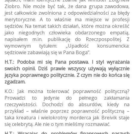
Ziobro. Nie może być tak, że dana grupa zawodowa,
jest całkowicie zwolniona z odpowiedzialności za błędy
merytoryczne. A to właśnie ma miejsce w profesji
sędziów. Na temat takich działań, które można określić
jako niegodnych człowieka obdarzonego empatią,
napisałem m.in. publikację do Rzeczpospolitej. Z
wymownym tytułem: „Upadłość konsumencka:
sędziowie zabawiają się w Pana Boga”.
H.T.: Podoba mi się Pana postawa. I styl wyrażania
swoich opinii. Dziś prawie wszyscy używają wyłącznie
języka poprawnego politycznie. Z czym nie do końca się
zgadzam.
K.O.: Jak można tolerować poprawność polityczną?
Prowadzi to jedynie do pełnego zakłamania
rzeczywistości. Dochodzi do absurdów, kiedy na
przykład – właśnie poprzez poprawność polityczną –
taka kreatura i wielokrotny morderca jak Breivik staje
się celebrytą. Ale nie o tym mieliśmy rozmawiać.
H.T.: Wracając do problemów finansowych naszych