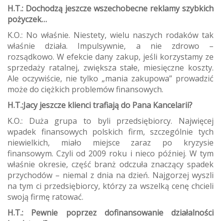
H.T.: Dochodzą jeszcze wszechobecne reklamy szybkich
pożyczek…
K.O.: No właśnie. Niestety, wielu naszych rodaków tak
właśnie działa. Impulsywnie, a nie zdrowo –
rozsądkowo. W efekcie dany zakup, jeśli korzystamy ze
sprzedaży ratalnej, zwiększa stałe, miesięczne koszty.
Ale oczywiście, nie tylko „mania zakupowa” prowadzić
może do ciężkich problemów finansowych.
H.T.:Jacy jeszcze klienci trafiają do Pana Kancelarii?
K.O.: Duża grupa to byli przedsiębiorcy. Najwięcej
wpadek finansowych polskich firm, szczególnie tych
niewielkich, miało miejsce zaraz po kryzysie
finansowym. Czyli od 2009 roku i nieco później. W tym
właśnie okresie, część branż odczuła znaczący spadek
przychodów – niemal z dnia na dzień. Najgorzej wyszli
na tym ci przedsiębiorcy, którzy za wszelką cenę chcieli
swoją firmę ratować.
H.T.: Pewnie poprzez dofinansowanie działalności