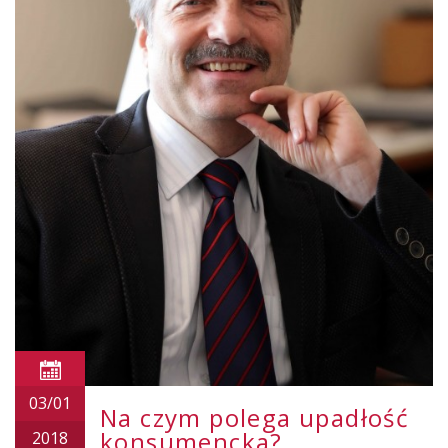
03/01
Na czym polega upadłość
konsumencka?
2018