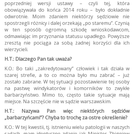
poprzedniej wersji ustawy – czyli tej, która
obowiązywała do końca 2014 roku – było dokładnie
odwrotnie. Moim zdaniem niektórzy sędziowie nie
spostrzegli różnicy i dalej orzekają „po staremu”. Czynią
w ten sposób ogromną szkodę wnioskodawcom,
odmawiając im przyznania statusu upadłego. Powyższe
zresztą nie pociąga za sobą żadnej korzyści dla ich
wierzycieli.
H.T.: Dlaczego Pan tak uważa?
K.O.: Bo taki „zakredytowany” człowiek i tak działa w
szarej strefie, a to co można było mu zabrać – już
zostało zabrane. W tej sytuacji pozostawienie tej osoby
na pastwę windykatorów i komorników to zwykłe
barbarzyństwo. Mimo to, często takie sytuacje mają
miejsce. Na szczęście nie w sądzie warszawskim.
H.T.: Nazywa Pan więc niektórych sędziów
„barbarzyńcami”? Chyba to trochę za ostre określenie?
K.O.: W tej kwestii, tj. istnieniu wielu patologii w naszych
sądach, mam identyczne zdanie jak Minister Zbigniew