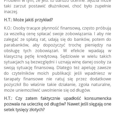
Problem w tym, że jest to bardzo ocenne. Sędzia może
taki zarzut postawić dłużnikowi, choć było zupełnie
inaczej.
H.T.: Może jakiś przykład?
K.O.: Osoby tracące płynność finansową, często próbują
za wszelką cenę spłacać swoje zobowiązania. I aby nie
zalegać ze spłatą rat, udają się do banków, potem do
parabanków, aby dopożyczyć trochę pieniędzy na
obsługę tych zobowiązań. W efekcie wpadają w
klasyczną pętlę kredytową. Sędziowie w wielu takich
sytuacjach są bezwzględni i uznają winę danej osoby za
swoją sytuację finansową. Dlatego też apeluję zawsze
do czytelników moich publikacji: jeśli wpadniesz w
tarapaty finansowe nie ratuj się przez dodatkowe
pożyczki! Bo właśnie takie działanie, zgoła naturalne,
może uniemożliwić uwolnienie się od długów.
H.T.: Czy zatem faktycznie upadłość konsumencka
pozwala na ucieczkę od długów? Nawet jeśli sięgają one
setek tysięcy złotych?