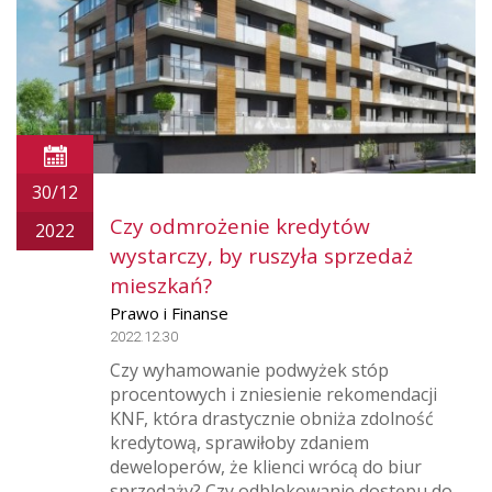
30/12
Czy odmrożenie kredytów
2022
wystarczy, by ruszyła sprzedaż
mieszkań?
Prawo i Finanse
2022.12.30
Czy wyhamowanie podwyżek stóp
procentowych i zniesienie rekomendacji
KNF, która drastycznie obniża zdolność
kredytową, sprawiłoby zdaniem
deweloperów, że klienci wrócą do biur
sprzedaży? Czy odblokowanie dostępu do