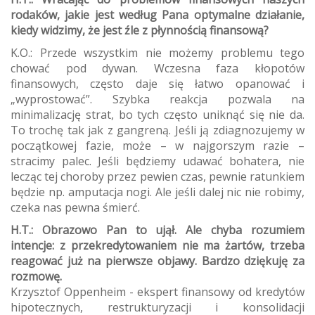
rodaków, jakie jest według Pana optymalne działanie,
kiedy widzimy, że jest źle z płynnością finansową?
K.O.: Przede wszystkim nie możemy problemu tego
chować pod dywan. Wczesna faza kłopotów
finansowych, często daje się łatwo opanować i
„wyprostować”. Szybka reakcja pozwala na
minimalizację strat, bo tych często uniknąć się nie da.
To trochę tak jak z gangreną. Jeśli ją zdiagnozujemy w
początkowej fazie, może – w najgorszym razie –
stracimy palec. Jeśli będziemy udawać bohatera, nie
lecząc tej choroby przez pewien czas, pewnie ratunkiem
będzie np. amputacja nogi. Ale jeśli dalej nic nie robimy,
czeka nas pewna śmierć.
H.T.: Obrazowo Pan to ujął. Ale chyba rozumiem
intencje: z przekredytowaniem nie ma żartów, trzeba
reagować już na pierwsze objawy. Bardzo dziękuję za
rozmowę.
Krzysztof Oppenheim - ekspert finansowy od kredytów
hipotecznych, restrukturyzacji i konsolidacji