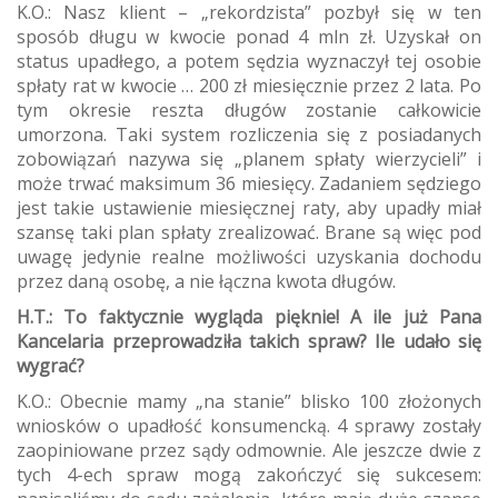
K.O.: Nasz klient – „rekordzista” pozbył się w ten
sposób długu w kwocie ponad 4 mln zł. Uzyskał on
status upadłego, a potem sędzia wyznaczył tej osobie
spłaty rat w kwocie … 200 zł miesięcznie przez 2 lata. Po
tym okresie reszta długów zostanie całkowicie
umorzona. Taki system rozliczenia się z posiadanych
zobowiązań nazywa się „planem spłaty wierzycieli” i
może trwać maksimum 36 miesięcy. Zadaniem sędziego
jest takie ustawienie miesięcznej raty, aby upadły miał
szansę taki plan spłaty zrealizować. Brane są więc pod
uwagę jedynie realne możliwości uzyskania dochodu
przez daną osobę, a nie łączna kwota długów.
H.T.: To faktycznie wygląda pięknie! A ile już Pana
Kancelaria przeprowadziła takich spraw? Ile udało się
wygrać?
K.O.: Obecnie mamy „na stanie” blisko 100 złożonych
wniosków o upadłość konsumencką. 4 sprawy zostały
zaopiniowane przez sądy odmownie. Ale jeszcze dwie z
tych 4-ech spraw mogą zakończyć się sukcesem: