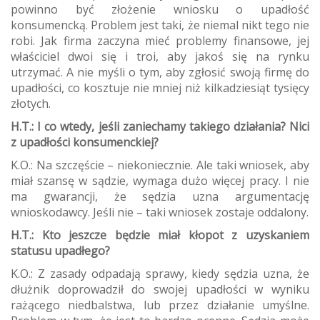
powinno być złożenie wniosku o upadłość
konsumencką. Problem jest taki, że niemal nikt tego nie
robi. Jak firma zaczyna mieć problemy finansowe, jej
właściciel dwoi się i troi, aby jakoś się na rynku
utrzymać. A nie myśli o tym, aby zgłosić swoją firmę do
upadłości, co kosztuje nie mniej niż kilkadziesiąt tysięcy
złotych.
H.T.: I co wtedy, jeśli zaniechamy takiego działania? Nici
z upadłości konsumenckiej?
K.O.: Na szczęście – niekoniecznie. Ale taki wniosek, aby
miał szansę w sądzie, wymaga dużo więcej pracy. I nie
ma gwarancji, że sędzia uzna argumentację
wnioskodawcy. Jeśli nie – taki wniosek zostaje oddalony.
H.T.: Kto jeszcze będzie miał kłopot z uzyskaniem
statusu upadłego?
K.O.: Z zasady odpadają sprawy, kiedy sędzia uzna, że
dłużnik doprowadził do swojej upadłości w wyniku
rażącego niedbalstwa, lub przez działanie umyślne.