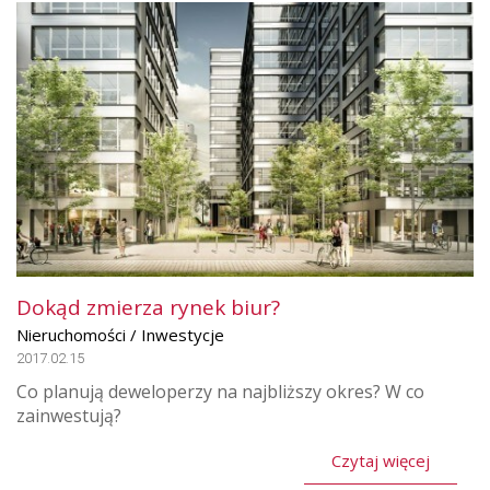
Dokąd zmierza rynek biur?
Nieruchomości / Inwestycje
2017.02.15
Co planują deweloperzy na najbliższy okres? W co
zainwestują?
Czytaj więcej