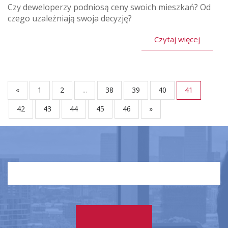
Czy deweloperzy podniosą ceny swoich mieszkań? Od
czego uzależniają swoja decyzję?
Czytaj więcej
«
1
2
...
38
39
40
41
42
43
44
45
46
»