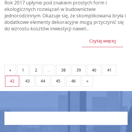
Rok 2017 upłynie pod znakiem prostych form i
ekologicznych rozwiązań w budownictwie
jednorodzinnym. Okazuje się, że skomplikowana bryła i
dodatkowe elementy dekoracyjne mogą przyczynić się
do wzrostu kosztów inwestycji nawet...
Czytaj więcej
«
1
2
...
38
39
40
41
42
43
44
45
46
»