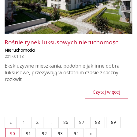
Rośnie rynek luksusowych nieruchomości
Nieruchomości
2017.01.18
Ekskluzywne mieszkania, podobnie jak inne dobra
luksusowe, przeżywają w ostatnim czasie znaczny
rozkwit.
Czytaj więcej
«
1
2
...
86
87
88
89
90
91
92
93
94
»