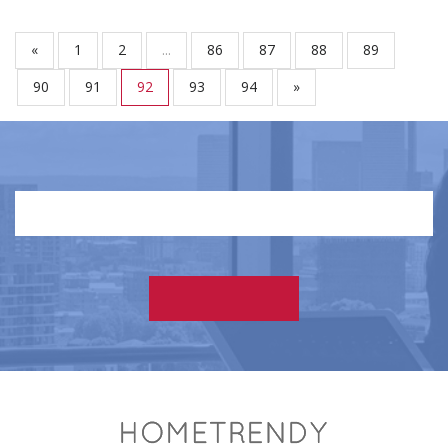
«
1
2
...
86
87
88
89
90
91
92
93
94
»